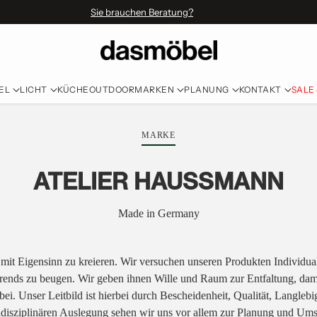
Sie brauchen Beratung?
EL
LICHT
KÜCHE
OUTDOOR
MARKEN
PLANUNG
KONTAKT
SALE
MARKE
ATELIER HAUSSMANN
Made in Germany
e mit Eigensinn zu kreieren. Wir versuchen unseren Produkten Individuali
nds zu beugen. Wir geben ihnen Wille und Raum zur Entfaltung, damit 
bei. Unser Leitbild ist hierbei durch Bescheidenheit, Qualität, Langleb
tidisziplinären Auslegung sehen wir uns vor allem zur Planung und Ums