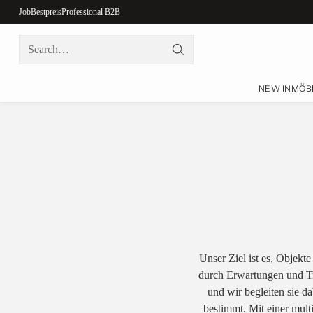
Job
Bestpreis
Professional B2B
Search…
NEW IN
MÖB
Unser Ziel ist es, Objekt
durch Erwartungen und Tre
und wir begleiten sie da
bestimmt. Mit einer mul