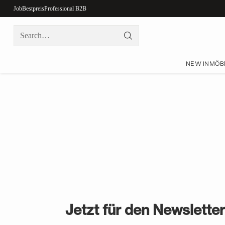
Job
Bestpreis
Professional B2B
Search…
NEW IN
MÖB
Jetzt für den Newslette