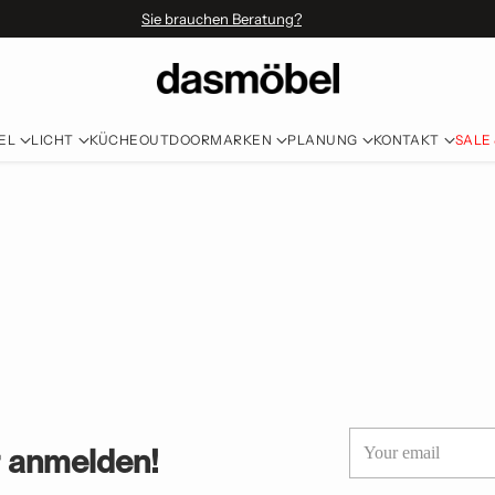
Sie brauchen Beratung?
EL
LICHT
KÜCHE
OUTDOOR
MARKEN
PLANUNG
KONTAKT
SALE
Your
r anmelden!
email