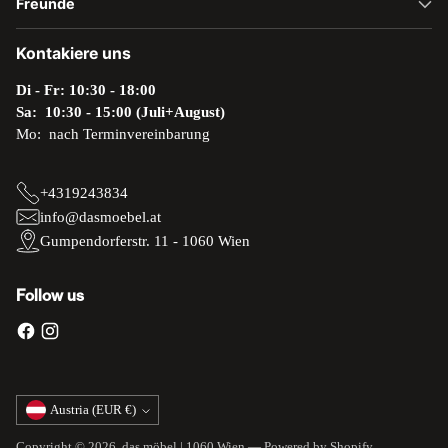
Freunde
Kontakiere uns
Di - Fr: 10:30 - 18:00
Sa: 10:30 - 15:00 (Juli+August)
Mo: nach Terminvereinbarung
+4319243834
info@dasmoebel.at
Gumpendorferstr. 11 - 1060 Wien
Follow us
Currency
Austria (EUR €)
Copyright © 2026,
das möbel | 1060 Wien
— Powered by Shopify