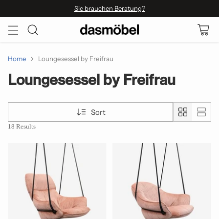
Sie brauchen Beratung?
Home
Loungesessel by Freifrau
Loungesessel by Freifrau
Sort
18 Results