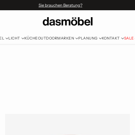
Sie brauchen Beratung?
EL
LICHT
KÜCHE
OUTDOOR
MARKEN
PLANUNG
KONTAKT
SALE