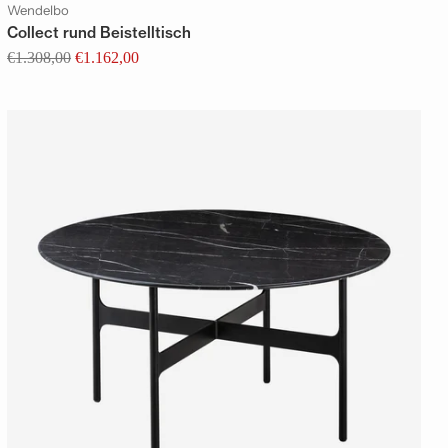
Wendelbo
Collect rund Beistelltisch
Regular
€1.308,00
€1.162,00
price