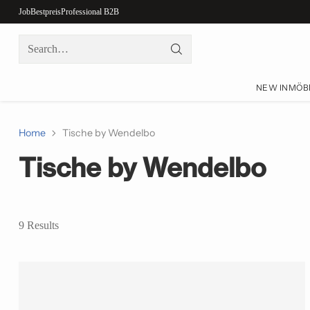
Job
Bestpreis
Professional B2B
Search…
NEW IN
MÖB
Home
Tische by Wendelbo
Tische by Wendelbo
9 Results