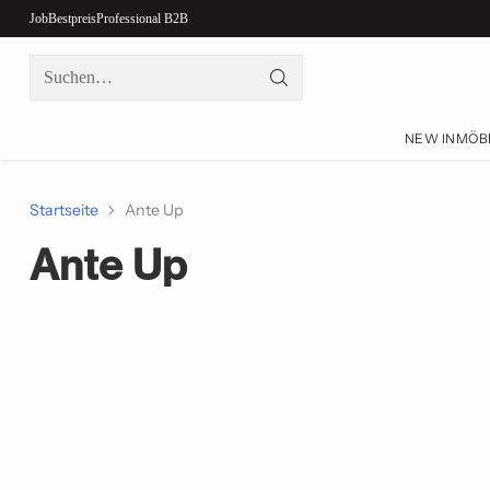
Job
Bestpreis
Professional B2B
Suchen…
NEW IN
MÖB
Startseite
Ante Up
Ante Up