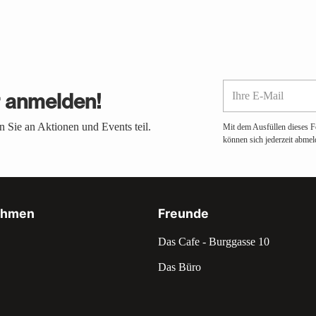
Ihre
r anmelden!
E-
Mail
 Sie an Aktionen und Events teil.
Mit dem Ausfüllen dieses F
können sich jederzeit abmel
ehmen
Freunde
Das Cafe - Burggasse 10
Das Büro