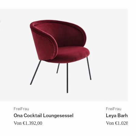
FreiFrau
FreiFrau
Ona Cocktail Loungesessel
Leya Barhock
Von €1.392,00
Von €1.028,00