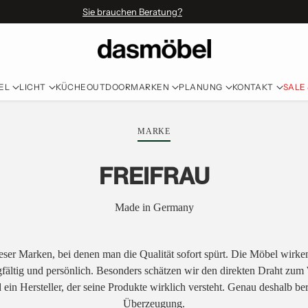
Sie brauchen Beratung?
EL
LICHT
KÜCHE
OUTDOOR
MARKEN
PLANUNG
KONTAKT
SALE
MARKE
FREIFRAU
Made in Germany
dieser Marken, bei denen man die Qualität sofort spürt. Die Möbel wirke
fältig und persönlich. Besonders schätzen wir den direkten Draht zum
n Hersteller, der seine Produkte wirklich versteht. Genau deshalb ber
Überzeugung.