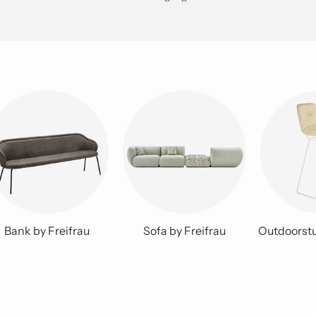
Bank by Freifrau
Sofa by Freifrau
Outdoorstu