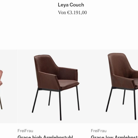
Leya Couch
Von €3.191,00
FreiFrau
FreiFrau
Grace high Armlehnstuhl
Grace low Armlehnst