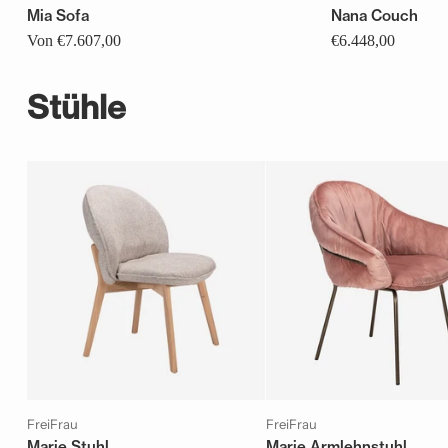
Mia Sofa
Nana Couch
Von €7.607,00
€6.448,00
Stühle
FreiFrau
FreiFrau
Marie Stuhl
Marie Armlehnstuhl