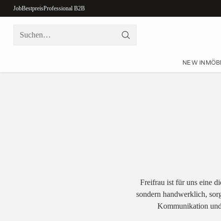
Job
Bestpreis
Professional B2B
Suchen…
NEW IN
MÖB
Freifrau ist für uns eine 
sondern handwerklich, sorg
Kommunikation und ei