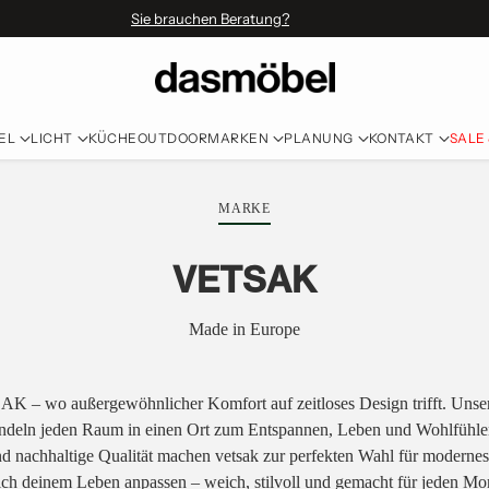
Sie brauchen Beratung?
EL
LICHT
KÜCHE
OUTDOOR
MARKEN
PLANUNG
KONTAKT
SALE
MARKE
VETSAK
Made in Europe
 – wo außergewöhnlicher Komfort auf zeitloses Design trifft. Unse
andeln jeden Raum in einen Ort zum Entspannen, Leben und Wohlfühlen
und nachhaltige Qualität machen vetsak zur perfekten Wahl für modern
sich deinem Leben anpassen – weich, stilvoll und gemacht für jeden Mo