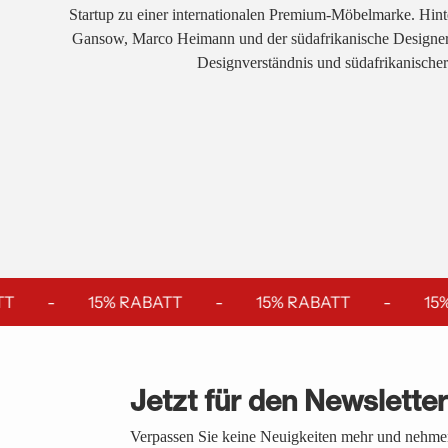
Startup zu einer internationalen Premium-Möbelmarke. Hi
Gansow, Marco Heimann und der südafrikanische Designer 
Designverständnis und südafrikanischer
T
-
15% RABATT
-
15% RABATT
-
15%
Jetzt für den Newslette
Verpassen Sie keine Neuigkeiten mehr und nehmen