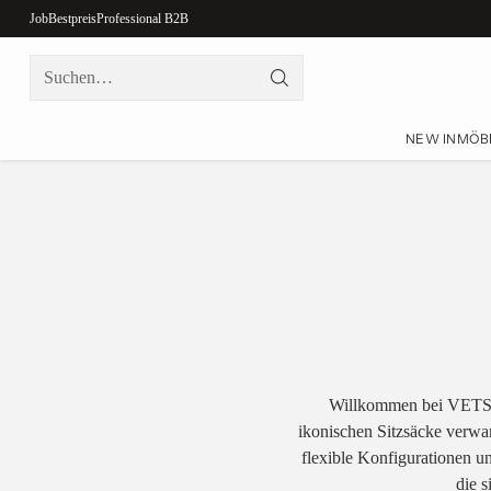
Job
Bestpreis
Professional B2B
Suchen…
NEW IN
MÖB
Willkommen bei VETSAK
ikonischen Sitzsäcke verw
flexible Konfigurationen 
die 