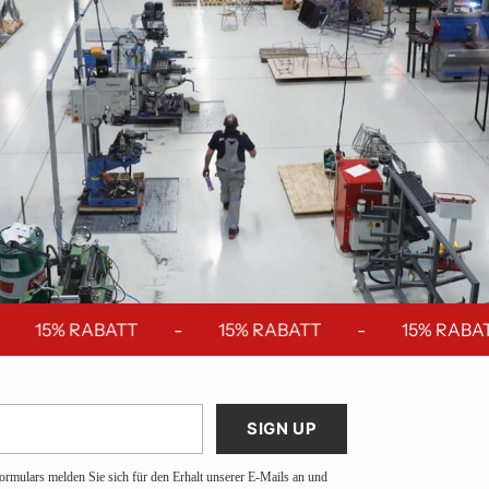
15% RABATT
-
15% RABATT
-
15% RABAT
SIGN UP
ormulars melden Sie sich für den Erhalt unserer E-Mails an und