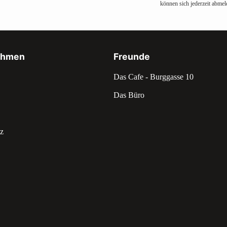
können sich jederzeit abmel
ehmen
Freunde
Das Cafe - Burggasse 10
Das Büro
z