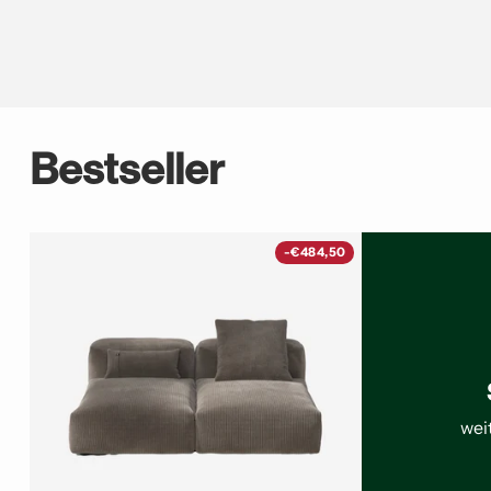
Bestseller
-€484,50
wei