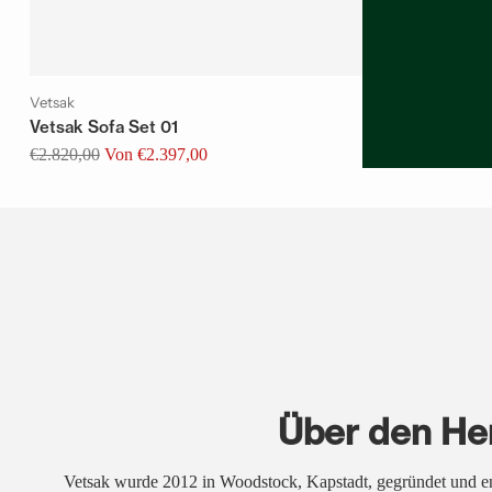
Vetsak
Vetsak Sofa Set 01
Normaler
€2.820,00
Von €2.397,00
Preis
Über den Her
Vetsak wurde 2012 in Woodstock, Kapstadt, gegründet und en