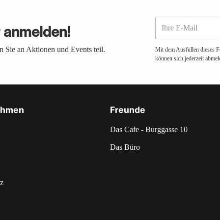
Ihre
r anmelden!
E-
Mail
 Sie an Aktionen und Events teil.
Mit dem Ausfüllen dieses F
können sich jederzeit abmel
ehmen
Freunde
Das Cafe - Burggasse 10
Das Büro
z