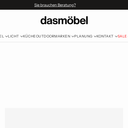
Sie brauchen Beratung?
EL
LICHT
KÜCHE
OUTDOOR
MARKEN
PLANUNG
KONTAKT
SALE