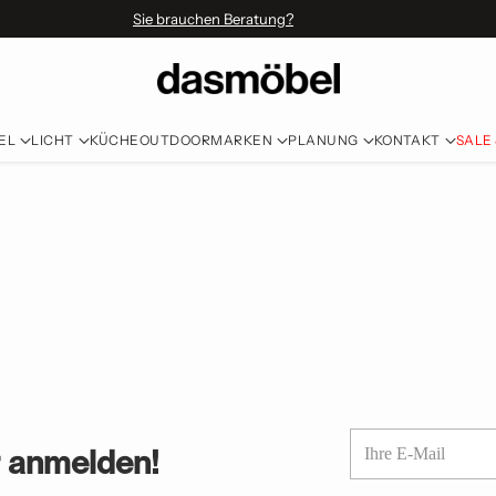
Sie brauchen Beratung?
EL
LICHT
KÜCHE
OUTDOOR
MARKEN
PLANUNG
KONTAKT
SALE
Ihre
r anmelden!
E-
Mail