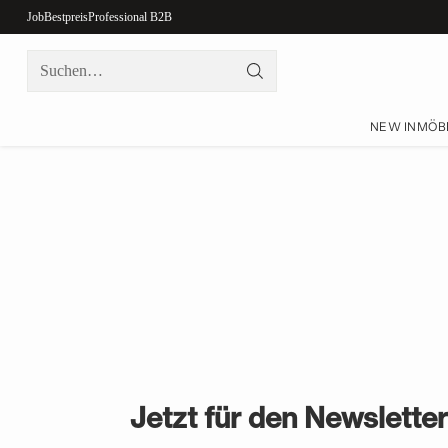
Job
Bestpreis
Professional B2B
Suchen…
NEW IN
MÖB
Jetzt für den Newslette