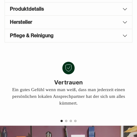
Produktdetails
Hersteller
Pflege & Reinigung
Produkt
A
in
U
den
S
Warenkorb
V
E
legen
Vertrauen
R
Ein gutes Gefühl wenn man weiß, dass man jederzeit einen
K
persönlichen lokalen Ansprechpartner hat der sich um alles
A
U
kümmert.
F
T