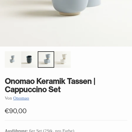
Onomao Keramik Tassen |
Cappuccino Set
Von
Onomao
€90,00
Normaler
Preis
Ausführung:
6er Set (2Stk. pro Farbe)