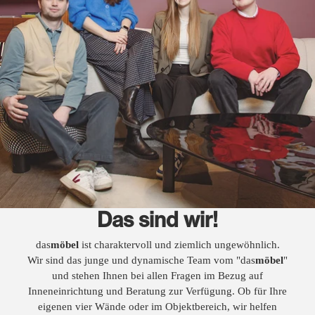
Das sind wir!
das
möbel
ist charaktervoll und ziemlich ungewöhnlich.
Wir sind das junge und dynamische Team vom "das
möbel
"
und stehen Ihnen bei allen Fragen im Bezug auf
Inneneinrichtung und Beratung zur Verfügung. Ob für Ihre
eigenen vier Wände oder im Objektbereich, wir helfen