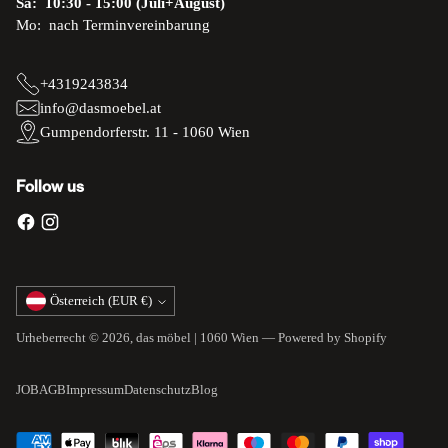
Sa: 10:30 - 15:00 (Juli+August)
Mo: nach Terminvereinbarung
+4319243834
info@dasmoebel.at
Gumpendorferstr. 11 - 1060 Wien
Follow us
Währung
Österreich (EUR €)
Urheberrecht © 2026,
das möbel | 1060 Wien
— Powered by Shopify
JOB
AGB
Impressum
Datenschutz
Blog