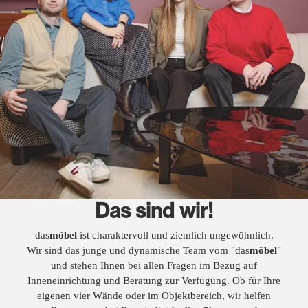
Das sind wir!
das
möbel
ist charaktervoll und ziemlich ungewöhnlich.
Wir sind das junge und dynamische Team vom "das
möbel
"
und stehen Ihnen bei allen Fragen im Bezug auf
Inneneinrichtung und Beratung zur Verfügung. Ob für Ihre
eigenen vier Wände oder im Objektbereich, wir helfen