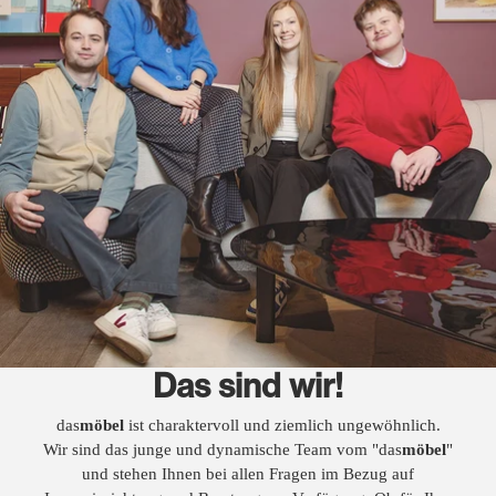
Das sind wir!
das
möbel
ist charaktervoll und ziemlich ungewöhnlich.
Wir sind das junge und dynamische Team vom "das
möbel
"
und stehen Ihnen bei allen Fragen im Bezug auf