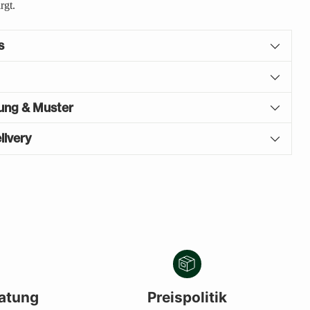
rgt.
s
gung & Muster
livery
atung
Preispolitik