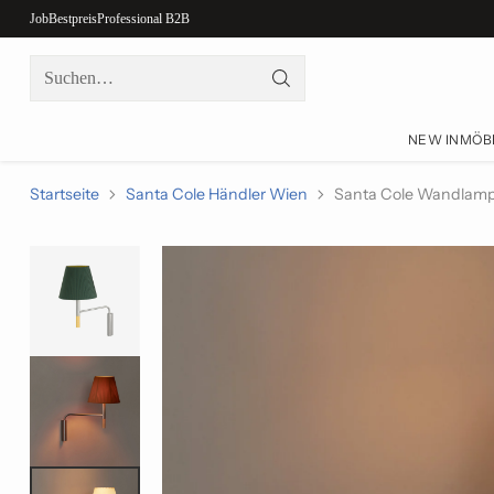
Job
Bestpreis
Professional B2B
Suchen…
NEW IN
MÖB
Startseite
Santa Cole Händler Wien
Santa Cole Wandlamp