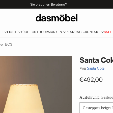
Sie brauchen Beratung?
EL
LICHT
KÜCHE
OUTDOOR
MARKEN
PLANUNG
KONTAKT
SALE
e | BC3
Santa Co
Von
Santa Cole
€492,00
Normaler
Preis
Ausführung:
Gestepp