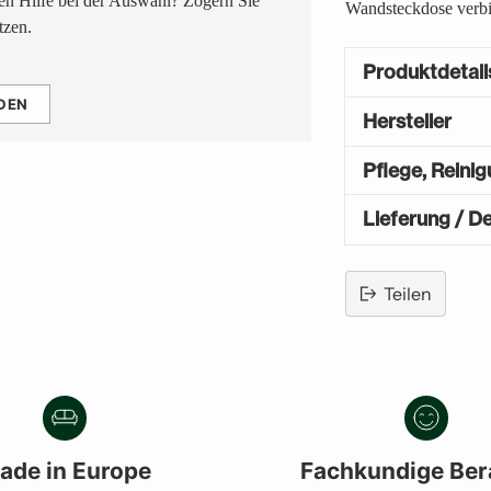
n Hilfe bei der Auswahl? Zögern Sie
Wandsteckdose verbi
tzen.
Produktdetail
DEN
Hersteller
Pflege, Reini
Lieferung / De
Teilen
Produkt
in
den
Warenkorb
legen
ade in Europe
Fachkundige Ber