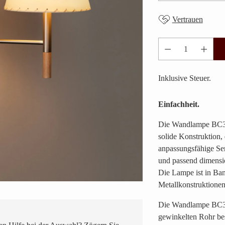
Vertrauen
Anzahl
Inklusive Steuer.
Einfachheit.
Die Wandlampe BC3 v
solide Konstruktion,
anpassungsfähige Ser
und passend dimensi
Die Lampe ist in Ba
Metallkonstruktionen 
Die Wandlampe BC3 v
gewinkelten Rohr best