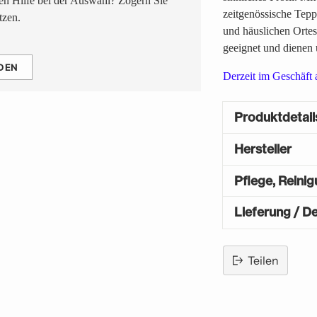
n Hilfe bei der Auswahl? Zögern Sie
zeitgenössische Tep
tzen.
und häuslichen Orte
geeignet und dienen
DEN
Derzeit im Geschäft
Produktdetail
Hersteller
Pflege, Reini
Lieferung / De
Teilen
Produkt
in
den