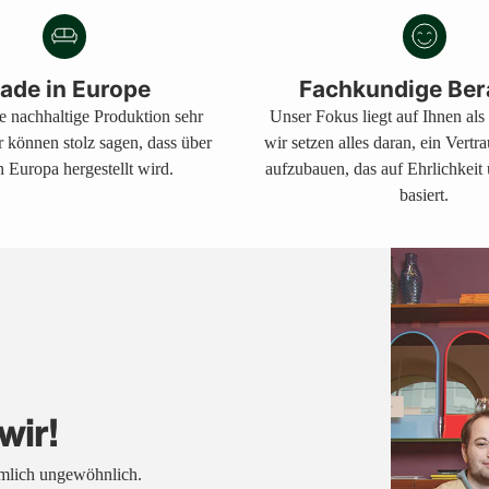
Warenkorb
legen
ade in Europe
Fachkundige Ber
ne nachhaltige Produktion sehr
Unser Fokus liegt auf Ihnen al
r können stolz sagen, dass über
wir setzen alles daran, ein Vertr
 Europa hergestellt wird.
aufzubauen, das auf Ehrlichkeit
basiert.
wir!
emlich ungewöhnlich.