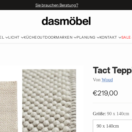
Sie brauchen Beratung?
EL
LICHT
KÜCHE
OUTDOOR
MARKEN
PLANUNG
KONTAKT
SALE
Tact Tepp
Von
Woud
€219,00
Normaler
Preis
Größe:
90 x 140cm