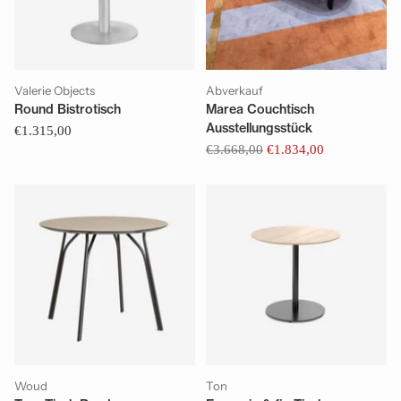
Valerie Objects
Abverkauf
Round Bistrotisch
Marea Couchtisch
Ausstellungsstück
€1.315,00
Normaler
€3.668,00
€1.834,00
Preis
Woud
Ton