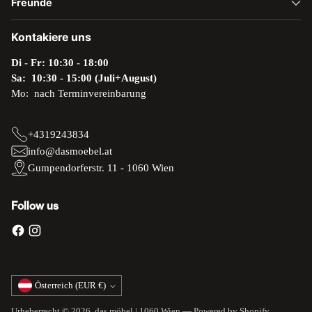
Freunde
Kontakiere uns
Di - Fr: 10:30 - 18:00
Sa: 10:30 - 15:00 (Juli+August)
Mo: nach Terminvereinbarung
+4319243834
info@dasmoebel.at
Gumpendorferstr. 11 - 1060 Wien
Follow us
Währung
Österreich (EUR €)
Urheberrecht © 2026,
das möbel | 1060 Wien
— Powered by Shopify