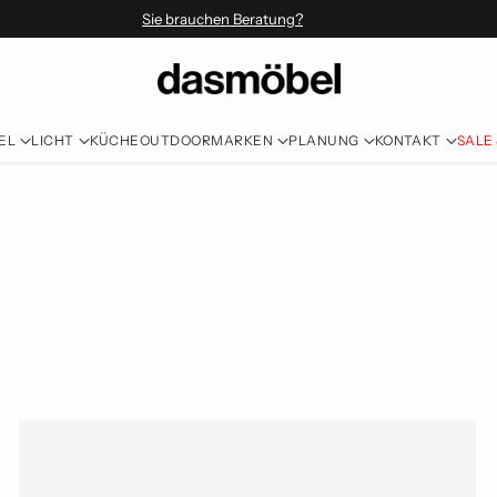
Sie brauchen Beratung?
EL
LICHT
KÜCHE
OUTDOOR
MARKEN
PLANUNG
KONTAKT
SALE