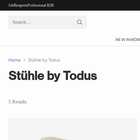
Job
Bestpreis
Professional B2B
Search…
NEW IN
MÖB
Home
Stühle by Todus
Stühle by Todus
5 Results