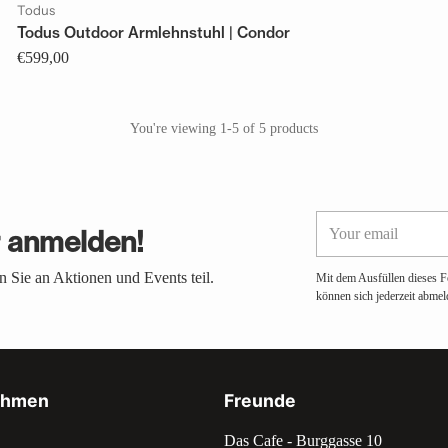
Todus
Todus Outdoor Armlehnstuhl | Condor
€599,00
You're viewing 1-5 of 5 products
Your
r anmelden!
email
 Sie an Aktionen und Events teil.
Mit dem Ausfüllen dieses F
können sich jederzeit abmel
ehmen
Freunde
Das Cafe - Burggasse 10