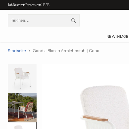
Job
Bestpreis
Professional B2B
Suchen…
NEW IN
MÖB
Startseite
Gandia Blasco Armlehnstuhl | Capa