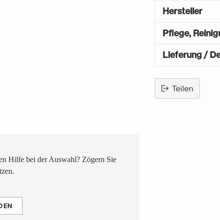
Hersteller
Pflege, Reini
Lieferung / De
Teilen
Produkt
in
den
Warenkorb
legen
n Hilfe bei der Auswahl? Zögern Sie
tzen.
DEN