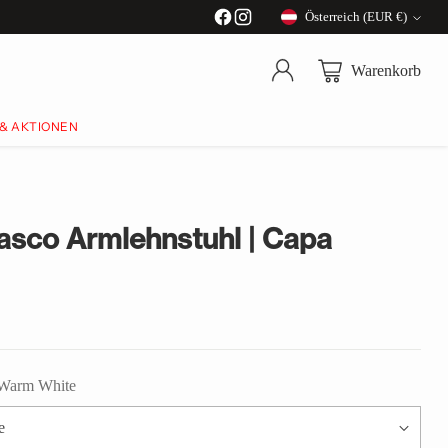
Österreich (EUR €)
Währung
Warenkorb
 & AKTIONEN
asco Armlehnstuhl | Capa
 Warm White