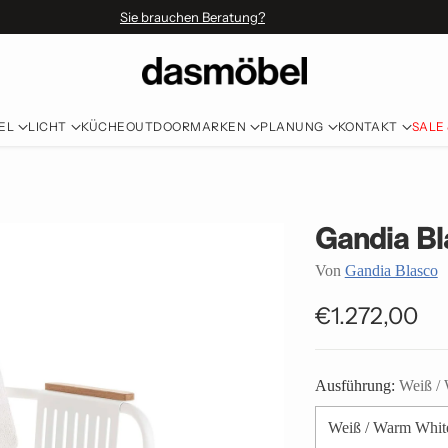
Sie brauchen Beratung?
EL
LICHT
KÜCHE
OUTDOOR
MARKEN
PLANUNG
KONTAKT
SALE
Gandia Bl
Von
Gandia Blasco
€1.272,00
Normaler
Preis
Ausführung:
Weiß /