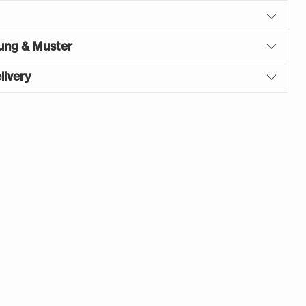
gung & Muster
livery