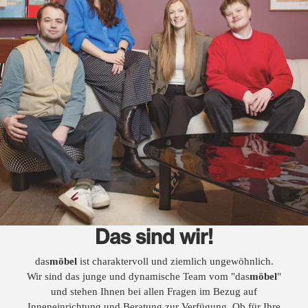
Das sind wir!
das
möbel
ist charaktervoll und ziemlich ungewöhnlich.
Wir sind das junge und dynamische Team vom "das
möbel
"
und stehen Ihnen bei allen Fragen im Bezug auf
Inneneinrichtung und Beratung zur Verfügung. Ob für Ihre