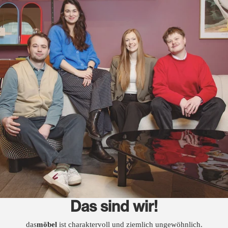
Das sind wir!
das
möbel
ist charaktervoll und ziemlich ungewöhnlich.