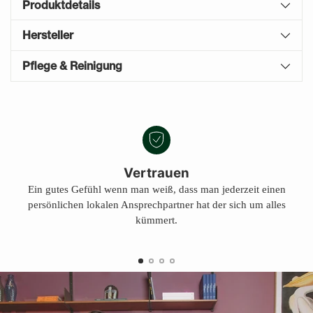
Produktdetails
Hersteller
Pflege & Reinigung
Produkt
A
in
U
den
S
Warenkorb
V
E
legen
Vertrauen
R
Ein gutes Gefühl wenn man weiß, dass man jederzeit einen
K
persönlichen lokalen Ansprechpartner hat der sich um alles
A
U
kümmert.
F
T