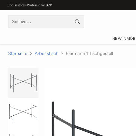
Job
Bestpreis
Professional B2B
Suchen…
NEW IN
MÖB
Startseite
Arbeitstisch
Eiermann 1 Tischgestell