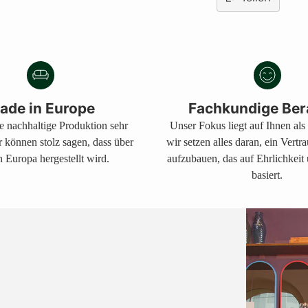
Produkt
in
den
Warenkorb
legen
ade in Europe
Fachkundige Ber
ne nachhaltige Produktion sehr
Unser Fokus liegt auf Ihnen al
r können stolz sagen, dass über
wir setzen alles daran, ein Vertr
 Europa hergestellt wird.
aufzubauen, das auf Ehrlichkeit
basiert.