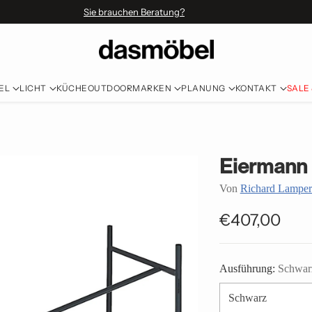
Sie brauchen Beratung?
EL
LICHT
KÜCHE
OUTDOOR
MARKEN
PLANUNG
KONTAKT
SALE
Eiermann 
Von
Richard Lamper
€407,00
Normaler
Preis
Ausführung:
Schwar