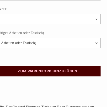
x t66
itiges Arbeiten oder Esstisch)
ZUM WARENKORB HINZUFÜGEN
ig. Der Original Eiermann Tisch von Egon Eiermann aus dem