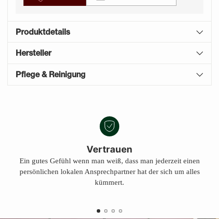
Produktdetails
Hersteller
Pflege & Reinigung
Produkt
A
in
U
den
S
Warenkorb
V
E
legen
Vertrauen
R
Ein gutes Gefühl wenn man weiß, dass man jederzeit einen
K
persönlichen lokalen Ansprechpartner hat der sich um alles
A
U
kümmert.
F
T