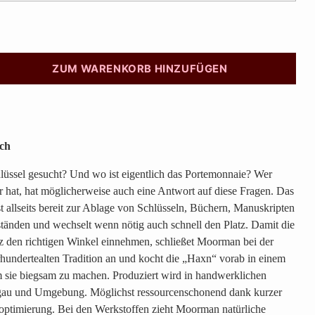
ZUM WARENKORB HINZUFÜGEN
ich
lüssel gesucht? Und wo ist eigentlich das Portemonnaie? Wer
 hat, hat möglicherweise auch eine Antwort auf diese Fragen. Das
st allseits bereit zur Ablage von Schlüsseln, Büchern, Manuskripten
änden und wechselt wenn nötig auch schnell den Platz. Damit die
z den richtigen Winkel einnehmen, schließet Moorman bei der
rhundertealten Tradition an und kocht die „Haxn“ vorab in einem
 sie biegsam zu machen. Produziert wird in handwerklichen
gau und Umgebung. Möglichst ressourcenschonend dank kurzer
optimierung. Bei den Werkstoffen zieht Moorman natürliche