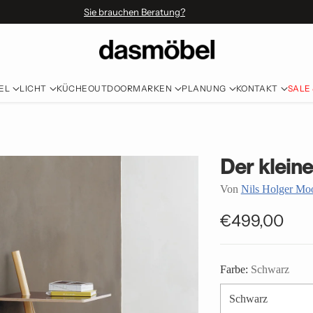
Sie brauchen Beratung?
EL
LICHT
KÜCHE
OUTDOOR
MARKEN
PLANUNG
KONTAKT
SALE
Der klein
Von
Nils Holger M
€499,00
Normaler
Preis
Farbe:
Schwarz