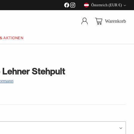
Österreich (EUR €)
Währung
Warenkorb
 & AKTIONEN
e Lehner Stehpult
oormann