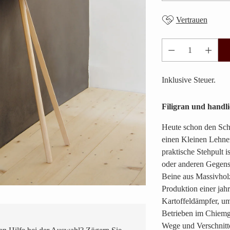
Vertrauen
Anzahl
Inklusive Steuer.
Filigran und handl
Heute schon den Sch
einen Kleinen Lehner
praktische Stehpult i
oder anderen Gegenst
Beine aus Massivhol
Produktion einer jah
Kartoffeldämpfer, um
Betrieben im Chiem
Wege und Verschnitt