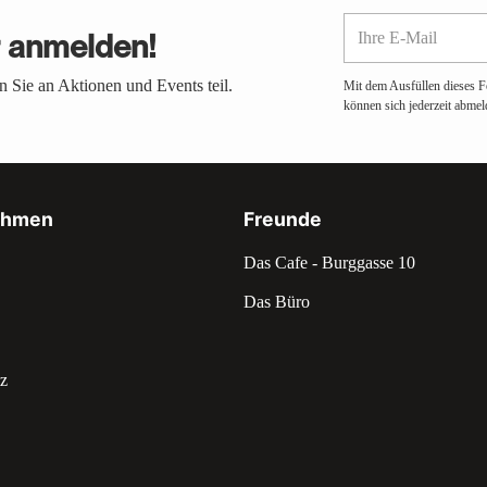
Ihre
r anmelden!
E-
Mail
 Sie an Aktionen und Events teil.
Mit dem Ausfüllen dieses F
können sich jederzeit abmel
ehmen
Freunde
Das Cafe - Burggasse 10
Das Büro
z