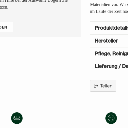
n Hilfe bei der Auswahl? Zögern Sie
Materialien vor. Wir
tzen.
im Laufe der Zeit no
DEN
Produktdetail
Hersteller
Pflege, Reini
Lieferung / De
Teilen
Produkt
in
den
Warenkorb
legen