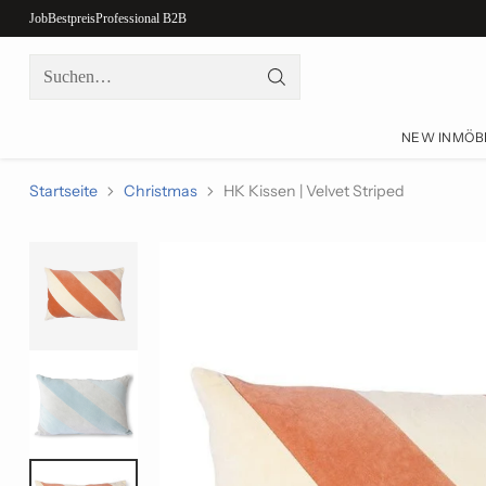
Job
Bestpreis
Professional B2B
Suchen…
NEW IN
MÖB
Startseite
Christmas
HK Kissen | Velvet Striped