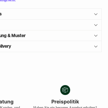
s
gung & Muster
livery
atung
Preispolitik
s Kunden, und
Haben Sie ein besseres Angebot erhalten?