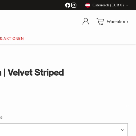
Österreich (EUR €)
Währung
Warenkorb
 & AKTIONEN
| Velvet Striped
te