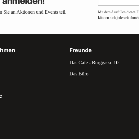
r anmelden!
E-
Mail
 Sie an Aktionen und Events teil.
Mit dem Ausfüllen dieses F
können sich jederzeit abmel
ehmen
Freunde
Das Cafe - Burggasse 10
Das Büro
z