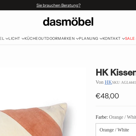
Sie brauchen Beratung?
EL
LICHT
KÜCHE
OUTDOOR
MARKEN
PLANUNG
KONTAKT
SALE
HK Kissen 
Von
HK
SKU: AGL4441
€48,00
Normaler
Preis
Farbe:
Orange / Whi