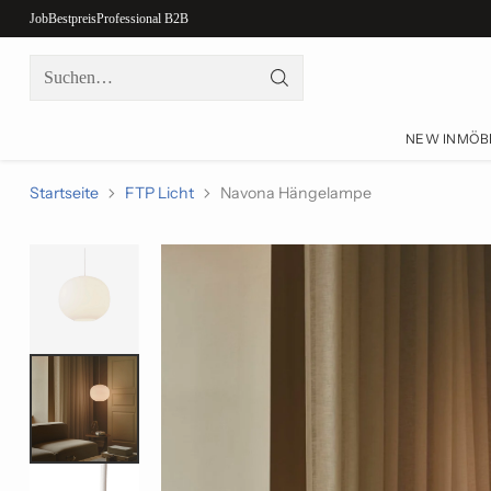
Job
Bestpreis
Professional B2B
Suchen…
NEW IN
MÖB
Startseite
FTP Licht
Navona Hängelampe