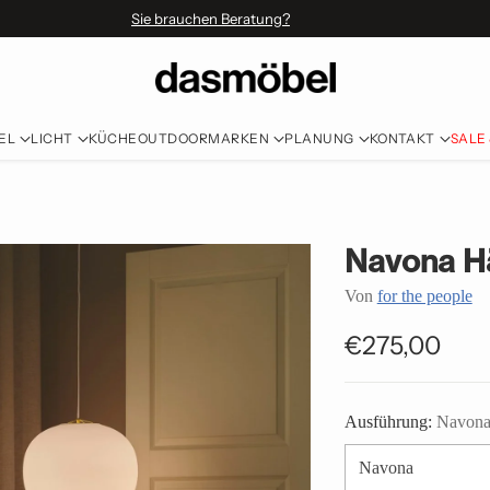
Sie brauchen Beratung?
EL
LICHT
KÜCHE
OUTDOOR
MARKEN
PLANUNG
KONTAKT
SALE
Navona H
Von
for the people
€275,00
Normaler
Preis
Ausführung:
Navon