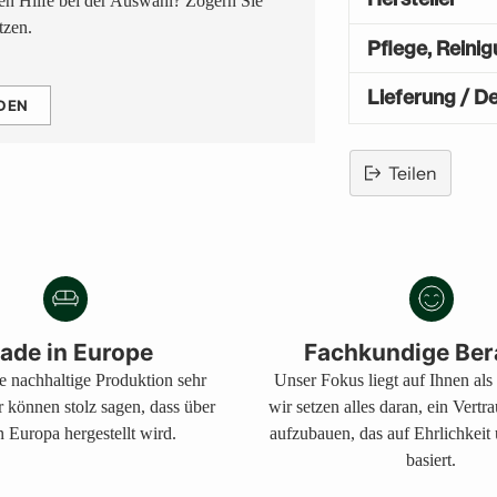
n Hilfe bei der Auswahl? Zögern Sie
tzen.
Pflege, Reini
Lieferung / De
DEN
Teilen
Produkt
in
den
Warenkorb
legen
ade in Europe
Fachkundige Ber
ne nachhaltige Produktion sehr
Unser Fokus liegt auf Ihnen al
r können stolz sagen, dass über
wir setzen alles daran, ein Vertr
 Europa hergestellt wird.
aufzubauen, das auf Ehrlichkeit
basiert.