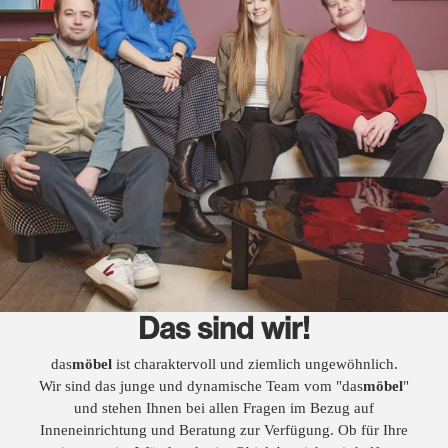
Das sind wir!
das
möbel
ist charaktervoll und ziemlich ungewöhnlich.
Wir sind das junge und dynamische Team vom "das
möbel
"
und stehen Ihnen bei allen Fragen im Bezug auf
Inneneinrichtung und Beratung zur Verfügung. Ob für Ihre