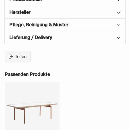
Hersteller
Pflege, Reinigung & Muster
Lieferung / Delivery
Teilen
Produkt
in
Passenden Produkte
den
Warenkorb
legen