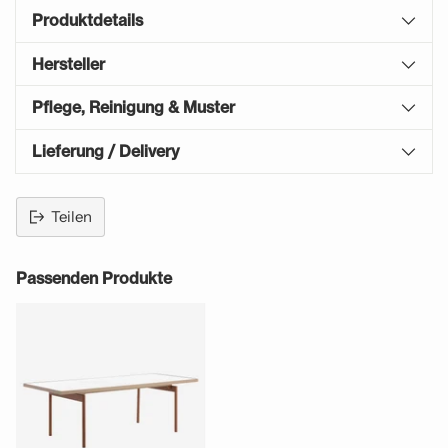
Produktdetails
Hersteller
Pflege, Reinigung & Muster
Lieferung / Delivery
Teilen
Produkt
in
Passenden Produkte
den
Warenkorb
legen