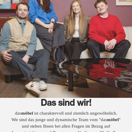
Das sind wir!
das
möbel
ist charaktervoll und ziemlich ungewöhnlich.
Wir sind das junge und dynamische Team vom "das
möbel
"
und stehen Ihnen bei allen Fragen im Bezug auf