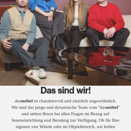
Das sind wir!
das
möbel
ist charaktervoll und ziemlich ungewöhnlich.
Wir sind das junge und dynamische Team vom "das
möbel
"
und stehen Ihnen bei allen Fragen im Bezug auf
Inneneinrichtung und Beratung zur Verfügung. Ob für Ihre
eigenen vier Wände oder im Objektbereich, wir helfen