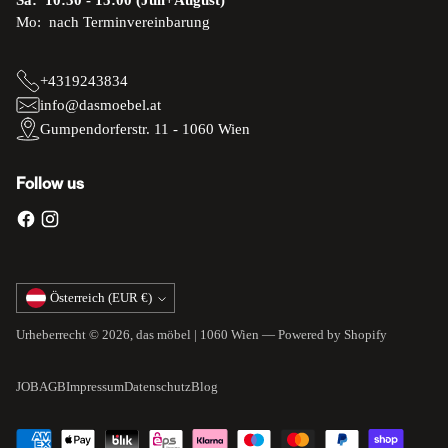
Sa: 10:30 - 15:00 (Juli+August)
Mo: nach Terminvereinbarung
+4319243834
info@dasmoebel.at
Gumpendorferstr. 11 - 1060 Wien
Follow us
Währung
Österreich (EUR €)
Urheberrecht © 2026,
das möbel | 1060 Wien
— Powered by Shopify
JOB
AGB
Impressum
Datenschutz
Blog