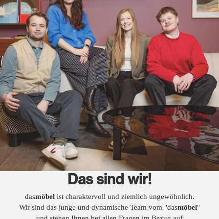
Das sind wir!
das
möbel
ist charaktervoll und ziemlich ungewöhnlich.
Wir sind das junge und dynamische Team vom "das
möbel
"
und stehen Ihnen bei allen Fragen im Bezug auf