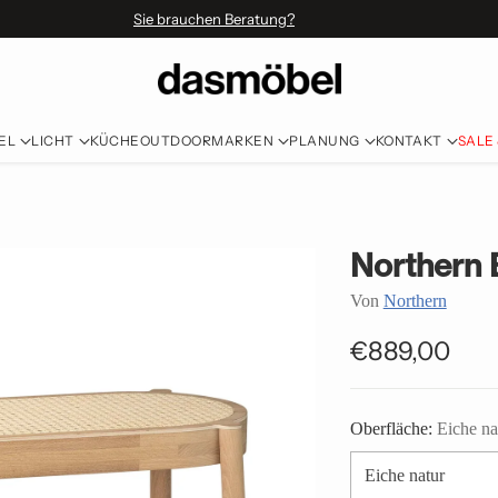
Sie brauchen Beratung?
EL
LICHT
KÜCHE
OUTDOOR
MARKEN
PLANUNG
KONTAKT
SALE
Northern 
Von
Northern
€889,00
Normaler
Preis
Oberfläche:
Eiche na