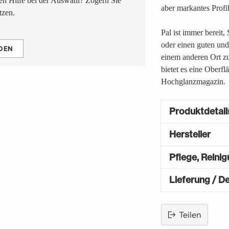
n Hilfe bei der Auswahl? Zögern Sie
aber markantes Profi
tzen.
Pal ist immer bereit
oder einen guten und
DEN
einem anderen Ort zu
bietet es eine Oberfl
Hochglanzmagazin.
Produktdetail
Hersteller
Pflege, Reini
Lieferung / De
Teilen