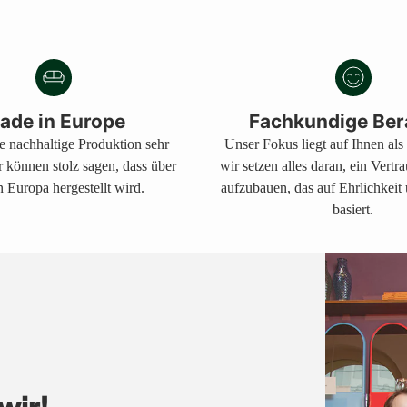
Produkt
in
den
Warenkorb
legen
ade in Europe
Fachkundige Ber
ne nachhaltige Produktion sehr
Unser Fokus liegt auf Ihnen al
r können stolz sagen, dass über
wir setzen alles daran, ein Vertr
 Europa hergestellt wird.
aufzubauen, das auf Ehrlichkeit
basiert.