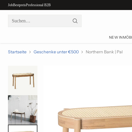
Job
Bestpreis
Professional B2B
Suchen…
NEW IN
MÖB
Startseite
Geschenke unter €500
Northern Bank | Pal