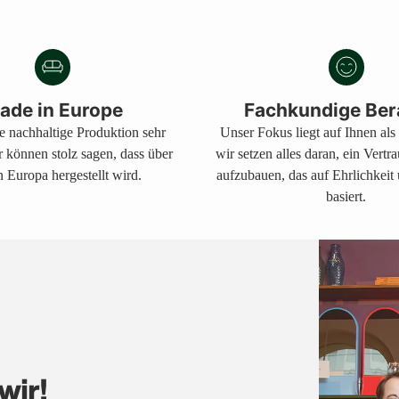
in
den
Warenkorb
legen
ade in Europe
Fachkundige Ber
ne nachhaltige Produktion sehr
Unser Fokus liegt auf Ihnen al
r können stolz sagen, dass über
wir setzen alles daran, ein Vertr
 Europa hergestellt wird.
aufzubauen, das auf Ehrlichkeit
basiert.
wir!