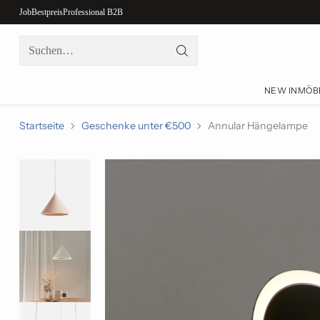
Job
Bestpreis
Professional B2B
Suchen…
NEW IN
MÖB
Startseite
Geschenke unter €500
Annular Hängelampe