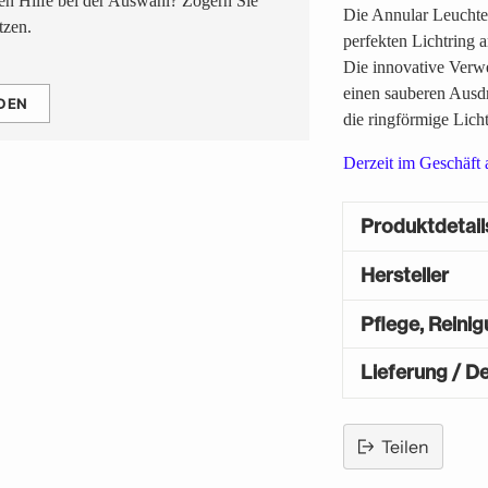
n Hilfe bei der Auswahl? Zögern Sie
Die Annular Leuchte 
tzen.
perfekten Lichtring 
Die innovative Verw
einen sauberen Ausdr
DEN
die ringförmige Licht
Derzeit im Geschäft a
Produktdetail
Hersteller
Pflege, Reini
Lieferung / De
Teilen
Produkt