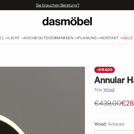
Sie brauchen Beratung?
EL
LICHT
KÜCHE
OUTDOOR
MARKEN
PLANUNG
KONTAKT
SALE
-€154,00
Annular 
Von
Woud
€439,00
€28
Normaler
Preis
Woud:
Schwarz