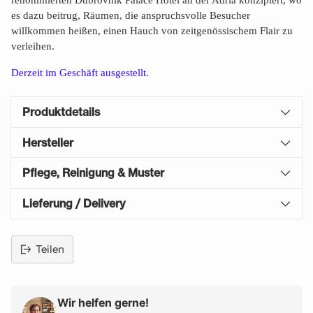
renommierten Dubrovnik Palace Hotel an der Adria konzipiert, wo
es dazu beitrug, Räumen, die anspruchsvolle Besucher
willkommen heißen, einen Hauch von zeitgenössischem Flair zu
verleihen.
Derzeit im Geschäft ausgestellt.
Produktdetails
Hersteller
Pflege, Reinigung & Muster
Lieferung / Delivery
Teilen
Produkt
in
den
Wir helfen gerne!