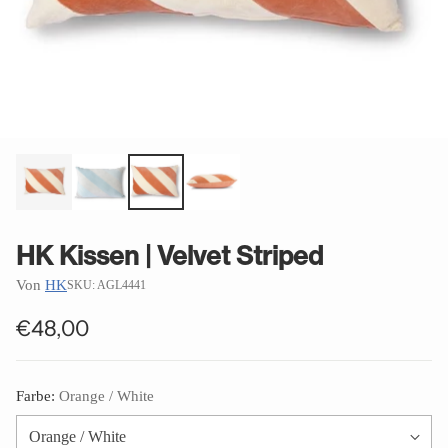
HK Kissen | Velvet Striped
Von
HK
SKU: AGL4441
€48,00
Normaler
Preis
Farbe:
Orange / White