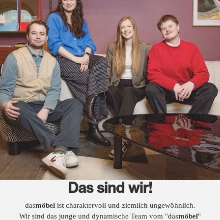
Das sind wir!
das
möbel
ist charaktervoll und ziemlich ungewöhnlich.
Wir sind das junge und dynamische Team vom "das
möbel
"