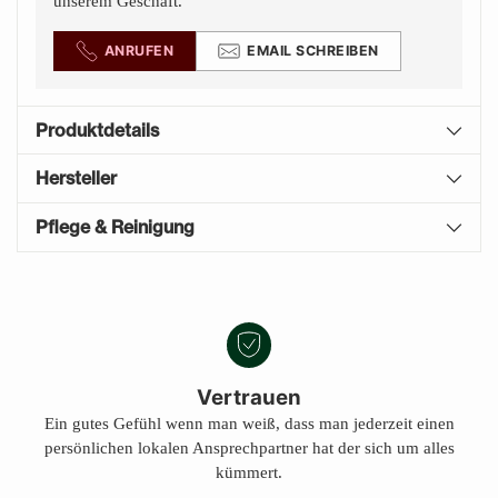
unserem Geschäft.
ANRUFEN
EMAIL SCHREIBEN
Produktdetails
Hersteller
Pflege & Reinigung
Produkt
A
in
U
den
S
Warenkorb
V
E
legen
Vertrauen
R
Ein gutes Gefühl wenn man weiß, dass man jederzeit einen
K
persönlichen lokalen Ansprechpartner hat der sich um alles
A
U
kümmert.
F