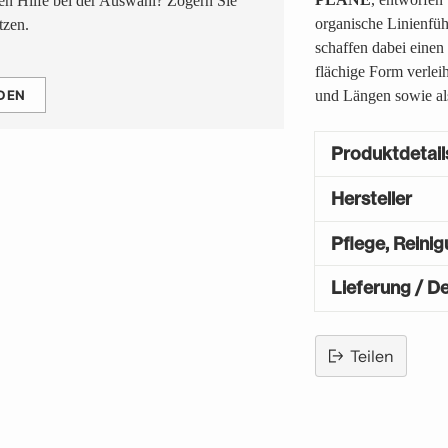
n Hilfe bei der Auswahl? Zögern Sie
organische Linienfü
tzen.
schaffen dabei eine
flächige Form verle
DEN
und Längen sowie als
Produktdetail
Hersteller
Pflege, Reini
Lieferung / De
Teilen
Produkt
in
den