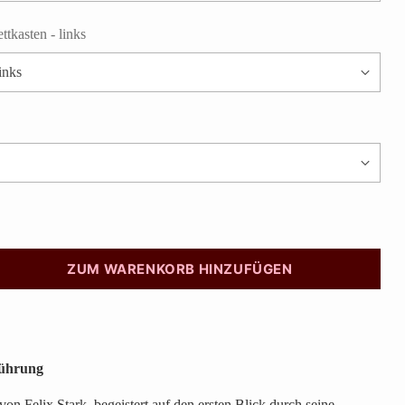
ttkasten - links
ZUM WARENKORB HINZUFÜGEN
führung
von Felix Stark, begeistert auf den ersten Blick durch seine