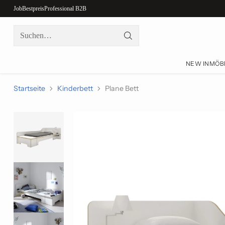
Job
Bestpreis
Professional B2B
Suchen…
NEW IN
MÖB
Startseite
Kinderbett
Plane Bett