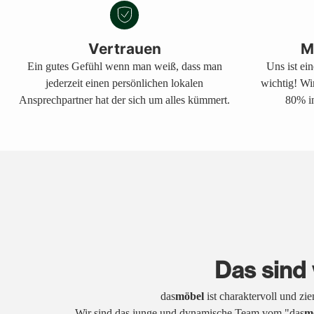
Vertrauen
M
Ein gutes Gefühl wenn man weiß, dass man
Uns ist ei
jederzeit einen persönlichen lokalen
wichtig! Wi
Ansprechpartner hat der sich um alles kümmert.
80% in
Das sind 
das
möbel
ist charaktervoll und zi
Wir sind das junge und dynamische Team vom "das
m