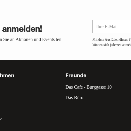
Ihre
r anmelden!
E-
Mail
 Sie an Aktionen und Events teil.
Mit dem Ausfüllen dieses F
können sich jederzeit abmel
ehmen
Freunde
Das Cafe - Burggasse 10
Das Büro
z