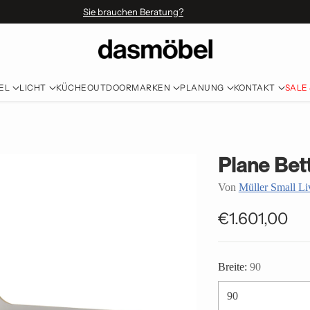
Sie brauchen Beratung?
EL
LICHT
KÜCHE
OUTDOOR
MARKEN
PLANUNG
KONTAKT
SALE
Plane Bet
Von
Müller Small Li
€1.601,00
Normaler
Preis
Breite:
90