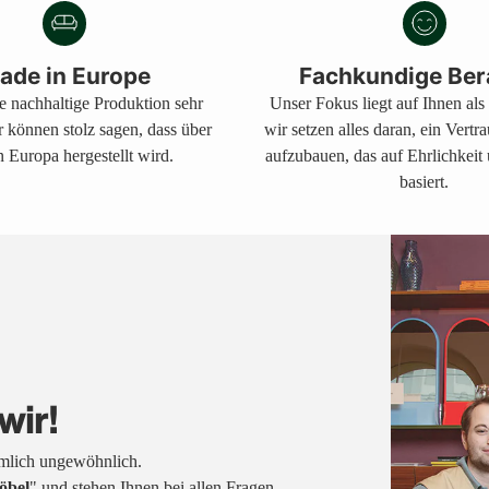
Warenkorb
legen
ade in Europe
Fachkundige Ber
ne nachhaltige Produktion sehr
Unser Fokus liegt auf Ihnen al
r können stolz sagen, dass über
wir setzen alles daran, ein Vertr
 Europa hergestellt wird.
aufzubauen, das auf Ehrlichkeit
basiert.
wir!
emlich ungewöhnlich.
öbel
" und stehen Ihnen bei allen Fragen