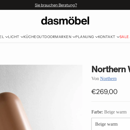
Sie brauchen Beratung?
EL
LICHT
KÜCHE
OUTDOOR
MARKEN
PLANUNG
KONTAKT
SALE
Northern
Von
Northern
€269,00
Normaler
Preis
Farbe:
Beige warm