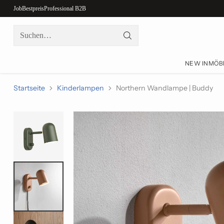
Job
Bestpreis
Professional B2B
Suchen…
NEW IN
MÖB
Startseite
Kinderlampen
Northern Wandlampe | Buddy