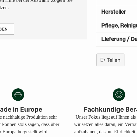
n Hilfe bei der Auswahl? Zögern Sie
tzen.
Hersteller
Pflege, Reini
DEN
Lieferung / De
Teilen
Produkt
in
den
Warenkorb
legen
ade in Europe
Fachkundige Ber
ne nachhaltige Produktion sehr
Unser Fokus liegt auf Ihnen al
r können stolz sagen, dass über
wir setzen alles daran, ein Vertr
 Europa hergestellt wird.
aufzubauen, das auf Ehrlichkeit