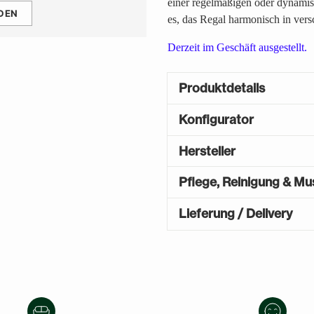
einer regelmäßigen oder dynamis
DEN
es, das Regal harmonisch in ver
Derzeit im Geschäft ausgestellt.
Produktdetails
Konfigurator
Hersteller
Pflege, Reinigung & Mu
Lieferung / Delivery
Produkt
in
den
Warenkorb