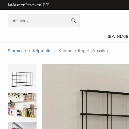
Job
Bestpreis
Professional B2B
Suchen…
NEW IN
MÖB
Startseite
Kriptonite
Kriptonite Regal | Krossing