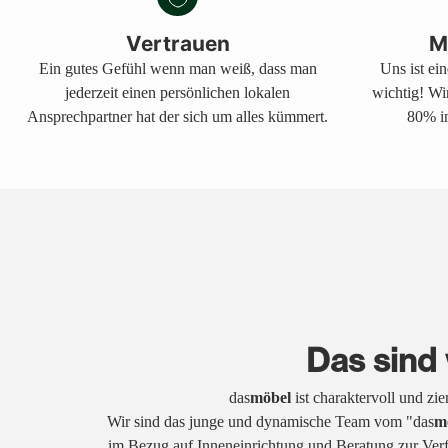
Vertrauen
M
Ein gutes Gefühl wenn man weiß, dass man
Uns ist ei
jederzeit einen persönlichen lokalen
wichtig! Wi
Ansprechpartner hat der sich um alles kümmert.
80% in
Das sind 
das
möbel
ist charaktervoll und zi
Wir sind das junge und dynamische Team vom "das
m
im Bezug auf Inneneinrichtung und Beratung zur Ver