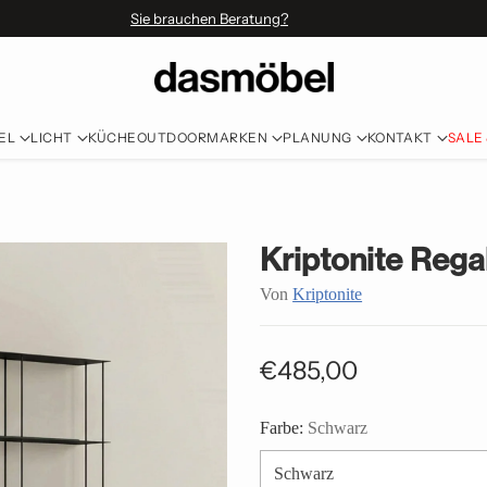
Sie brauchen Beratung?
EL
LICHT
KÜCHE
OUTDOOR
MARKEN
PLANUNG
KONTAKT
SALE
Kriptonite Rega
Von
Kriptonite
€485,00
Normaler
Preis
Farbe:
Schwarz