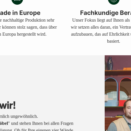
legen
ade in Europe
Fachkundige Ber
ne nachhaltige Produktion sehr
Unser Fokus liegt auf Ihnen al
r können stolz sagen, dass über
wir setzen alles daran, ein Vertr
 Europa hergestellt wird.
aufzubauen, das auf Ehrlichkeit
basiert.
wir!
emlich ungewöhnlich.
öbel
" und stehen Ihnen bei allen Fragen
fügung. Ob für Ihre eigenen vier Wände