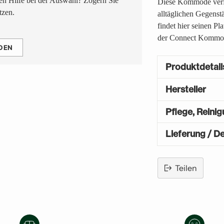
n Hilfe bei der Auswahl? Zögern Sie
Diese Kommode verfü
tzen.
alltäglichen Gegenst
findet hier seinen Pl
der Connect Kommo
DEN
Produktdetail
Hersteller
Pflege, Reini
Lieferung / De
Teilen
Produkt
in
den
Warenkorb