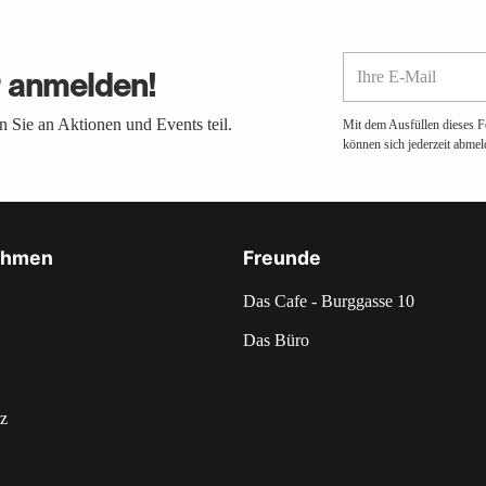
Ihre
r anmelden!
E-
Mail
 Sie an Aktionen und Events teil.
Mit dem Ausfüllen dieses F
können sich jederzeit abmel
ehmen
Freunde
Das Cafe - Burggasse 10
Das Büro
z