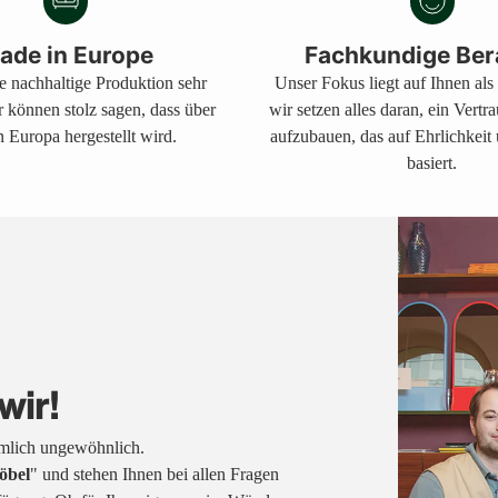
legen
ade in Europe
Fachkundige Ber
ne nachhaltige Produktion sehr
Unser Fokus liegt auf Ihnen al
r können stolz sagen, dass über
wir setzen alles daran, ein Vertr
 Europa hergestellt wird.
aufzubauen, das auf Ehrlichkeit
basiert.
wir!
emlich ungewöhnlich.
öbel
" und stehen Ihnen bei allen Fragen