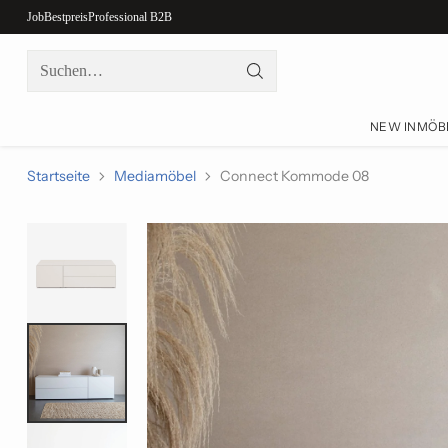
Job
Bestpreis
Professional B2B
Suchen…
NEW IN
MÖB
Startseite
Mediamöbel
Connect Kommode 08