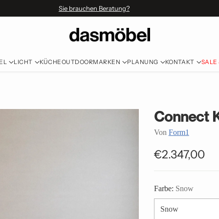
Sie brauchen Beratung?
EL
LICHT
KÜCHE
OUTDOOR
MARKEN
PLANUNG
KONTAKT
SALE
Connect 
Von
Form1
€2.347,00
Normaler
Preis
Farbe:
Snow