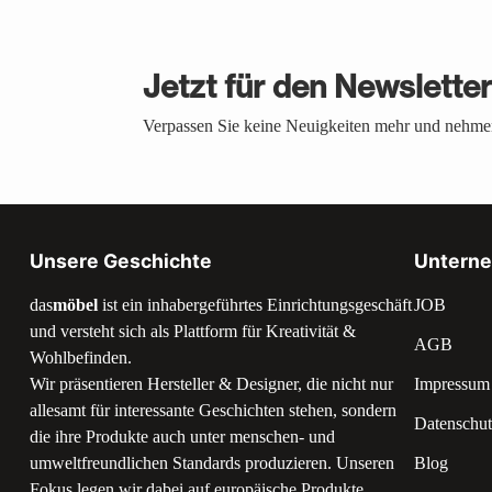
Jetzt für den Newslette
Verpassen Sie keine Neuigkeiten mehr und nehmen
Unsere Geschichte
Untern
das
möbel
ist ein inhabergeführtes Einrichtungsgeschäft
JOB
und versteht sich als Plattform für Kreativität &
AGB
Wohlbefinden.
Wir präsentieren Hersteller & Designer, die nicht nur
Impressum
allesamt für interessante Geschichten stehen, sondern
Datenschut
die ihre Produkte auch unter menschen- und
umweltfreundlichen Standards produzieren. Unseren
Blog
Fokus legen wir dabei auf europäische Produkte.