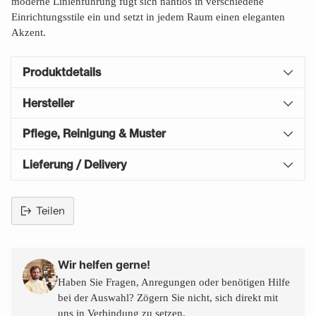
moderne Linienführung fügt sich nahtlos in verschiedene
Einrichtungsstile ein und setzt in jedem Raum einen eleganten
Akzent.
Produktdetails
Hersteller
Pflege, Reinigung & Muster
Lieferung / Delivery
Teilen
Produkt
in
den
Wir helfen gerne!
Warenkorb
Haben Sie Fragen, Anregungen oder benötigen Hilfe
legen
bei der Auswahl? Zögern Sie nicht, sich direkt mit
uns in Verbindung zu setzen.