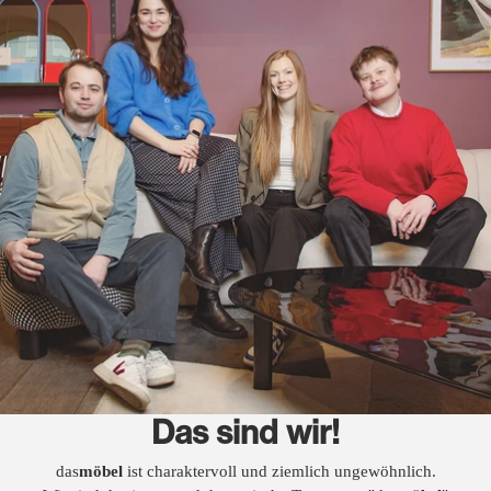
Das sind wir!
das
möbel
ist charaktervoll und ziemlich ungewöhnlich.