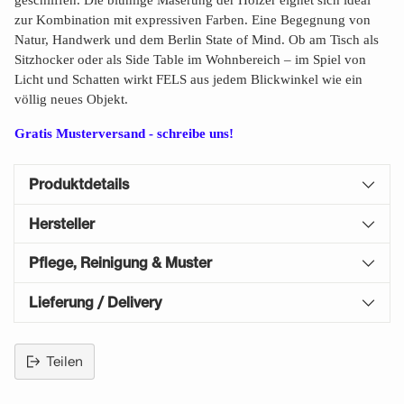
geschliffen. Die blumige Maserung der Hölzer eignet sich ideal
zur Kombination mit expressiven Farben. Eine Begegnung von
Natur, Handwerk und dem Berlin State of Mind. Ob am Tisch als
Sitzhocker oder als Side Table im Wohnbereich – im Spiel von
Licht und Schatten wirkt FELS aus jedem Blickwinkel wie ein
völlig neues Objekt.
Gratis Musterversand - schreibe uns!
Produktdetails
Hersteller
Pflege, Reinigung & Muster
Lieferung / Delivery
Teilen
Produkt