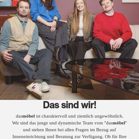
Das sind wir!
das
möbel
ist charaktervoll und ziemlich ungewöhnlich.
Wir sind das junge und dynamische Team vom "das
möbel
"
und stehen Ihnen bei allen Fragen im Bezug auf
Inneneinrichtung und Beratung zur Verfügung. Ob für Ihre