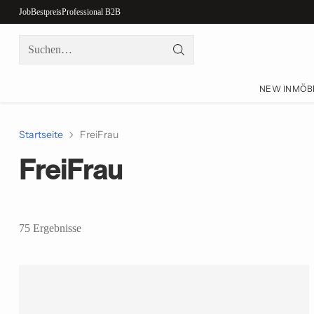
Job
Bestpreis
Professional B2B
Suchen…
NEW IN
MÖB
Startseite
FreiFrau
FreiFrau
75 Ergebnisse