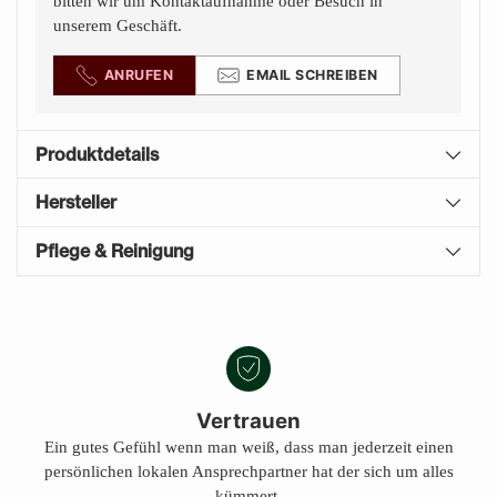
bitten wir um Kontaktaufnahme oder Besuch in
unserem Geschäft.
ANRUFEN
EMAIL SCHREIBEN
Produktdetails
Hersteller
Pflege & Reinigung
Produkt
A
in
U
den
S
Warenkorb
V
E
legen
Vertrauen
R
Ein gutes Gefühl wenn man weiß, dass man jederzeit einen
K
persönlichen lokalen Ansprechpartner hat der sich um alles
A
U
kümmert.