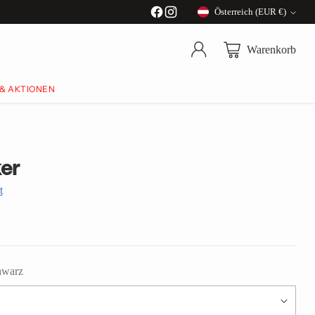
Österreich (EUR €)
Währung
Warenkorb
 & AKTIONEN
er
t
hwarz