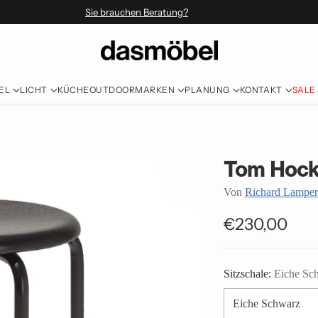
Sie brauchen Beratung?
EL
LICHT
KÜCHE
OUTDOOR
MARKEN
PLANUNG
KONTAKT
SALE
Tom Hock
Von
Richard Lamper
€230,00
Normaler
Preis
Sitzschale:
Eiche Sc