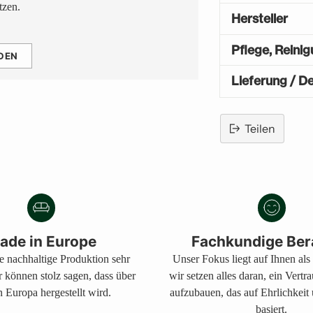
tzen.
Hersteller
Pflege, Reini
DEN
Lieferung / De
Teilen
Produkt
in
den
Warenkorb
legen
ade in Europe
Fachkundige Ber
ne nachhaltige Produktion sehr
Unser Fokus liegt auf Ihnen al
r können stolz sagen, dass über
wir setzen alles daran, ein Vertr
 Europa hergestellt wird.
aufzubauen, das auf Ehrlichkeit
basiert.