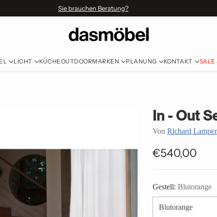
Sie brauchen Beratung?
EL
LICHT
KÜCHE
OUTDOOR
MARKEN
PLANUNG
KONTAKT
SALE
In - Out S
Von
Richard Lamper
€540,00
Normaler
Preis
Gestell:
Blutorange