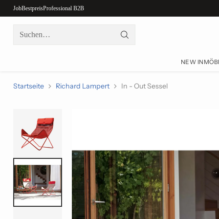
Job
Bestpreis
Professional B2B
Suchen…
NEW IN
MÖB
Startseite
Richard Lampert
In - Out Sessel