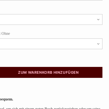
:
Ohne
ZUM WARENKORB HINZUFÜGEN
bequem.
sel, um sich mit einem guten Buch zurückzuziehen oder um seine