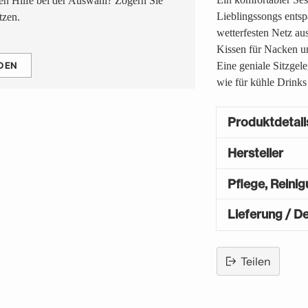
n Hilfe bei der Auswahl? Zögern Sie
Lieblingssongs entsp
tzen.
wetterfesten Netz au
Kissen für Nacken un
DEN
Eine geniale Sitzgel
wie für kühle Drinks
Produktdetail
Hersteller
Pflege, Reini
Lieferung / De
Teilen
Produkt
in