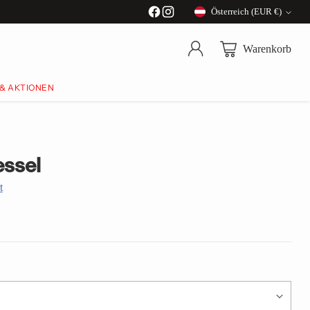
Österreich (EUR €)
Währung
Warenkorb
 & AKTIONEN
essel
t