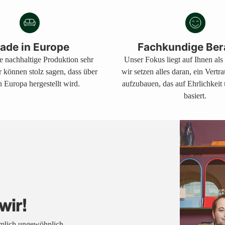
den
Warenkorb
legen
ade in Europe
Fachkundige Ber
ne nachhaltige Produktion sehr
Unser Fokus liegt auf Ihnen al
r können stolz sagen, dass über
wir setzen alles daran, ein Vertr
 Europa hergestellt wird.
aufzubauen, das auf Ehrlichkeit
basiert.
wir!
emlich ungewöhnlich.