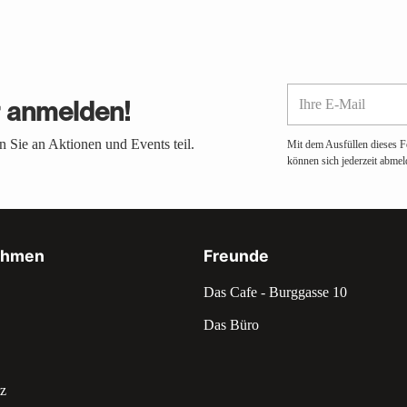
Ihre
r anmelden!
E-
Mail
 Sie an Aktionen und Events teil.
Mit dem Ausfüllen dieses F
können sich jederzeit abmel
ehmen
Freunde
Das Cafe - Burggasse 10
Das Büro
z